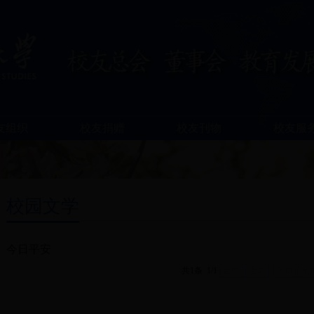
友组织
校友捐赠
校友刊物
校友服
校园文学
今日平安
共1条 1/1
首页
上页
下页
尾