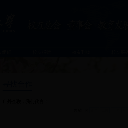
友组织
校友捐赠
校友刊物
校友服
寻找合作
广外企联，我们代言！
共1条 1/1
首页
上页
下页
尾